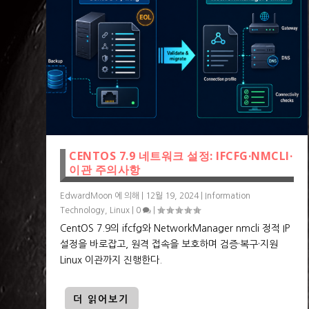
CENTOS 7.9 네트워크 설정: IFCFG·NMCLI·
이관 주의사항
EdwardMoon
에 의해 |
12월 19, 2024
|
Information
Technology
,
Linux
|
0
|
CentOS 7.9의 ifcfg와 NetworkManager nmcli 정적 IP
설정을 바로잡고, 원격 접속을 보호하며 검증·복구·지원
Linux 이관까지 진행한다.
더 읽어보기