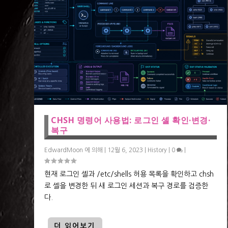
CHSH 명령어 사용법: 로그인 셸 확인·변경·
복구
EdwardMoon
에 의해 |
12월 6, 2023
|
History
|
0
|
현재 로그인 셸과 /etc/shells 허용 목록을 확인하고 chsh
로 셸을 변경한 뒤 새 로그인 세션과 복구 경로를 검증한
다.
더 읽어보기