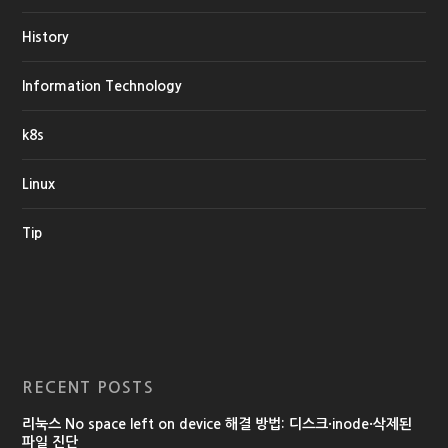
History
Information Technology
k8s
Linux
Tip
RECENT POSTS
리눅스 No space left on device 해결 방법: 디스크·inode·삭제된
파일 진단