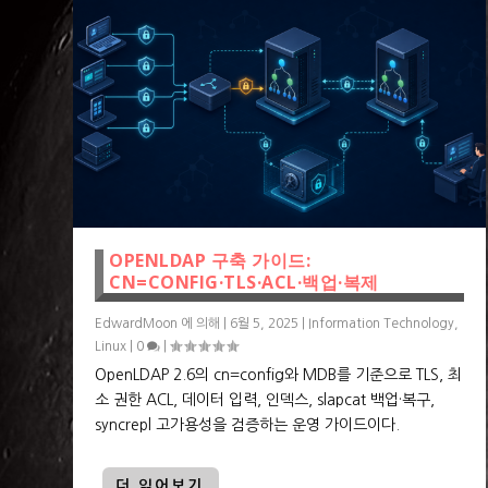
OPENLDAP 구축 가이드:
CN=CONFIG·TLS·ACL·백업·복제
EdwardMoon
에 의해 |
6월 5, 2025
|
Information Technology
,
Linux
|
0
|
OpenLDAP 2.6의 cn=config와 MDB를 기준으로 TLS, 최
소 권한 ACL, 데이터 입력, 인덱스, slapcat 백업·복구,
syncrepl 고가용성을 검증하는 운영 가이드이다.
더 읽어보기