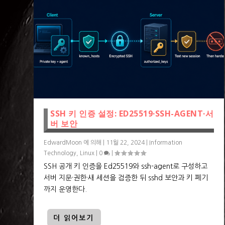
SSH 키 인증 설정: ED25519·SSH-AGENT·서
버 보안
EdwardMoon
에 의해 |
11월 22, 2024
|
Information
Technology
,
Linux
|
0
|
SSH 공개 키 인증을 Ed25519와 ssh-agent로 구성하고
서버 지문·권한·새 세션을 검증한 뒤 sshd 보안과 키 폐기
까지 운영한다.
더 읽어보기