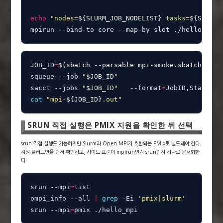
echo
"nodes=
${SLURM_JOB_NODELIST}
 tasks=
${SLURM_
mpirun --bind-to core --map-by slot ./hello_mpi
JOB_ID
=
$(
sbatch --parsable mpi-smoke.sbatch
)
squeue --job 
"
$JOB_ID
"
sacct --jobs 
"
$JOB_ID
"
   --format
=
cat
"mpi-
${JOB_ID}
.out"
SRUN 직접 실행은 PMIX 지원을 확인한 뒤 선택
srun 직접 실행도 가능하지만 Slurm과 Open MPI가 호환되는 PMIx로 빌드돼야 한다.
지원 플러그인을 먼저 확인하고, 사이트 표준이 mpirun인지 srun인지 하나로 문서화한
다.
srun --mpi
=
list

ompi_info --all 
|
grep
 -Ei 
'pmix|slurm'
srun --mpi
=
pmix ./hello_mpi