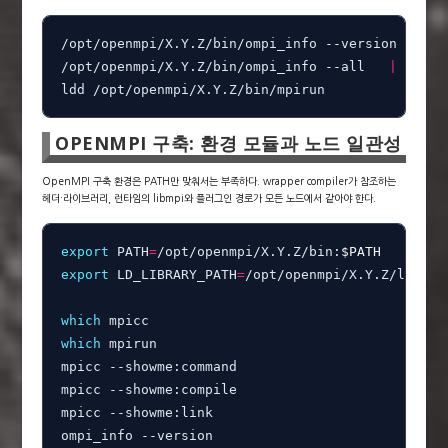
/opt/openmpi/X.Y.Z/bin/ompi_info --version

/opt/openmpi/X.Y.Z/bin/ompi_info --all   
|
grep
 
ldd /opt/openmpi/X.Y.Z/bin/mpirun
OPENMPI 구축: 환경 모듈과 노드 일관성
OpenMPI 구축 환경은 PATH만 맞춰서는 부족하다. wrapper compiler가 참조하는
헤더·라이브러리, 런타임의 libmpi와 플러그인 경로가 모든 노드에서 같아야 한다.
export
 PATH
=
/opt/openmpi/X.Y.Z/bin:
$PATH
export
 LD_LIBRARY_PATH
=
/opt/openmpi/X.Y.Z/lib:
$L
which
which
 mpirun

mpicc --showme:command

mpicc --showme:compile

mpicc --showme:link

ompi_info --version