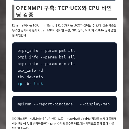
OPENMPI 구축: TCP·UCX와 CPU 바인
딩 검증
Ethernet에서는 TCP, InfiniBand나 RoCE에서는 UCX가 선택될 수 있다. 전송 계층을
무조건 강제하기 전에 Open MPI가 감지한 구성, NIC 상태, MTU와 RDMA 장치 권한
을 확인한다.
ompi_info --param pml all

ompi_info --param btl all

ompi_info --param osc all

ucx_info -d

ip
 -br 
link
mpirun --report-bindings   --display-map   --bin
하이퍼스레딩, NUMA와 GPU가 있는 노드는 map-by와 bind-to 정책을 실제 애플리케
이션 특성에 맞춰 벤치마크한다. rank 수가 많을수록 빠르다는 가정으로 물리 코어 수를
넘기지 않는다.