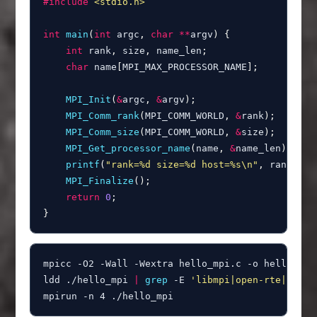
#
include
<stdio.h>
int
main
(
int
 argc
,
char
*
*
argv
)
{
int
 rank
,
 size
,
 name_len
;
char
 name
[
MPI_MAX_PROCESSOR_NAME
]
;
MPI_Init
(
&
argc
,
&
argv
)
;
MPI_Comm_rank
(
MPI_COMM_WORLD
,
&
rank
)
;
MPI_Comm_size
(
MPI_COMM_WORLD
,
&
size
)
;
MPI_Get_processor_name
(
name
,
&
name_len
)
;
printf
(
"rank=%d size=%d host=%s\n"
,
 rank
,
 si
MPI_Finalize
(
)
;
return
0
;
}
mpicc -O2 -Wall -Wextra hello_mpi.c -o hello_mpi

ldd ./hello_mpi 
|
grep
 -E 
'libmpi|open-rte|pmix'
mpirun -n 4 ./hello_mpi