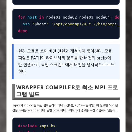
for
host
in
 node01 node02 node03 node04
;
do
ssh
"
$host
"
'/opt/openmpi/X.Y.Z/bin/ompi_info 
done
환경 모듈을 쓰면 버전 전환과 재현성이 좋아진다. 모듈
파일은 PATH와 라이브러리 경로를 한 버전의 prefix에
만 연결하고, 작업 스크립트에서 버전을 명시적으로 로드
한다.
WRAPPER COMPILER로 최소 MPI 프로
그램 빌드
mpicc와 mpicxx는 독립 컴파일러가 아니라 선택한 C/C++ 컴파일러에 필요한 MPI 옵
션을 더하는 wrapper이다. 일반 gcc로 헤더·라이브러리 경로를 직접 조립하지 않는다.
#
include
<mpi.h>