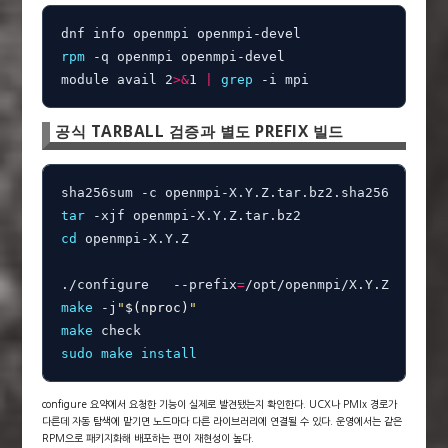
rpm
 -q openmpi openmpi-devel

module avail 2
>
&
1 
|
grep
 -i mpi
공식 TARBALL 검증과 별도 PREFIX 빌드
tar
cd
 openmpi-X.Y.Z

./configure   --prefix
=
make
 -j
"
$(
nproc
)
"
make
sudo
make
install
configure 요약에서 요청한 기능이 실제로 발견됐는지 확인한다. UCX나 PMIx 경로가
다른데 자동 탐색에 맡기면 노드마다 다른 라이브러리에 연결될 수 있다. 운영에서는 같은
RPM으로 패키지화해 배포하는 편이 재현성이 높다.