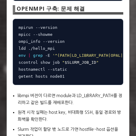
OPENMPI 구축: 문제 해결
mpirun --version

mpicc --showme

ompi_info --version

env
|
grep
 -E 
'^(PATH|LD_LIBRARY_PATH|OPAL|OMPI|
scontrol show job 
"
$SLURM_JOB_ID
"
hostnamectl --static

getent hosts node01
libmpi 버전이 다르면 module과 LD_LIBRARY_PATH를 정
리하고 같은 빌드를 재배포한다.
원격 시작 실패는 host key, 비대화형 SSH, 동일 경로와 방
화벽을 확인한다.
Slurm 작업이 할당 밖 노드로 가면 hostfile·–host 옵션을