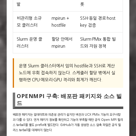
발
롯
비관리형 소규
mpirun +
SSH·동일 경로·host
모 클러스터
hostfile
key 검증
Slurm 운영 클
할당 안에서
Slurm·PMIx 통합 빌
러스터
mpirun
드와 자원 정책
운영 Slurm 클러스터에서 임의 hostfile과 SSH로 계산
노드에 우회 접속하지 않는다. 스케줄러 할당 밖에서 실
행하면 CPU·메모리·GPU 격리와 회계가 깨진다.
OPENMPI 구축: 배포판 패키지와 소스 빌
드
배포판 패키지는 업데이트와 의존성 관리가 쉽지만 버전과 UCX·PMIx 기능이 요구사항
과 다를 수 있다. 먼저 패키지 정보를 확인하고 기능이 부족할 때만 공식 Open MPI 릴리
스 tarball을 별도 prefix에 빌드한다. GitHub가 자동 생성한 소스 압축 파일은 공식 릴
리스 tarball을 대체하지 않는다.