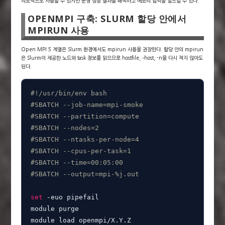
의도적으로 사용할 수 있지만 운영 성능 결과를 왜곡하고 메모리 압박을 일으킬 수 있다.
OPENMPI 구축: SLURM 할당 안에서
MPIRUN 사용
Open MPI 5 계열은 Slurm 환경에서도 mpirun 사용을 권장한다. 할당 안의 mpirun
은 Slurm이 제공한 노드와 task 정보를 읽으므로 hostfile, –host, -n을 다시 적지 않아도
된다.
#!/usr/bin/env bash
#SBATCH --job-name=mpi-smoke
#SBATCH --partition=compute
#SBATCH --nodes=2
#SBATCH --ntasks-per-node=4
#SBATCH --cpus-per-task=1
#SBATCH --time=00:05:00
#SBATCH --output=mpi-%j.out
set
 -euo pipefail

module purge

module load openmpi/X.Y.Z
