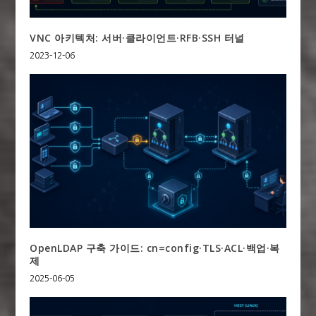
VNC 아키텍처: 서버·클라이언트·RFB·SSH 터널
2023-12-06
OpenLDAP 구축 가이드: cn=config·TLS·ACL·백업·복
제
2025-06-05