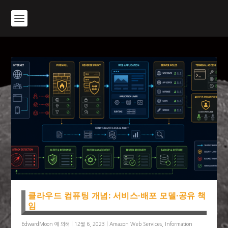
클라우드 컴퓨팅 개념: 서비스·배포 모델·공유 책
임
EdwardMoon
에 의해 |
12월 6, 2023
|
Amazon Web Services
,
Information