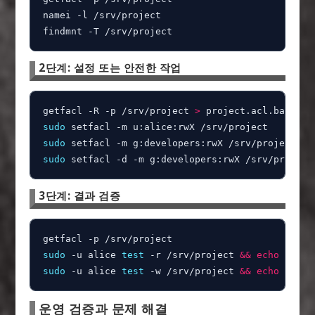
namei -l /srv/project

findmnt -T /srv/project
2단계: 설정 또는 안전한 작업
getfacl -R -p /srv/project 
>
sudo
sudo
sudo
 setfacl -d -m g:developers:rwX /srv/project
3단계: 결과 검증
sudo
 -u alice 
test
 -r /srv/project 
&&
echo
sudo
 -u alice 
test
 -w /srv/project 
&&
echo
 writa
운영 검증과 문제 해결