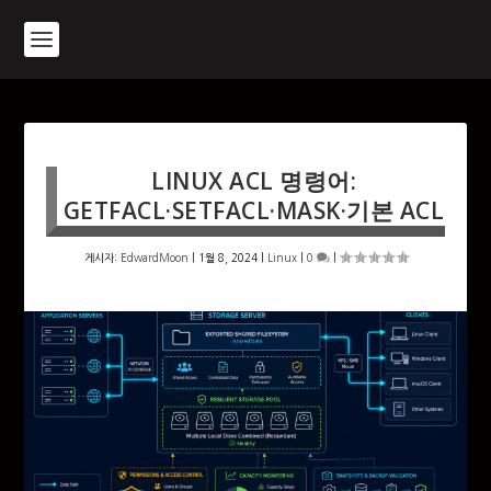
LINUX ACL 명령어:
GETFACL·SETFACL·MASK·기본 ACL
게시자:
EdwardMoon
|
1월 8, 2024
|
Linux
|
0
|